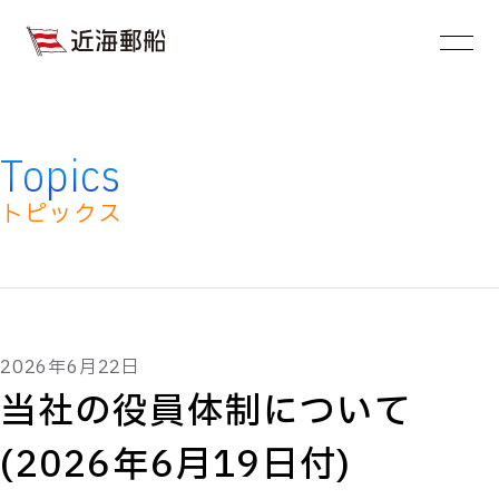
JA
EN
About
近海郵船とは
Company
Topics
企業情報
トピックス
Service
サービス
Sustainability
サステナビリティ
Ships Gallery
2026年6月22日
運航船舶一覧
当社の役員体制について
Topics
(2026年6月19日付)
トピックス