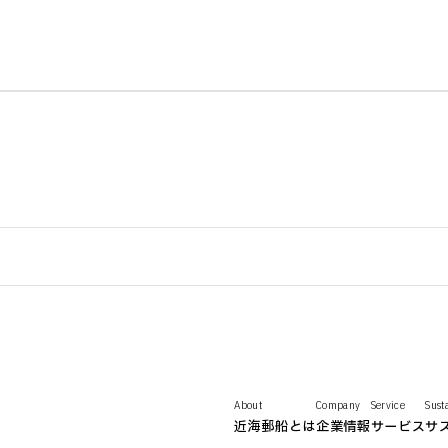
About
Company
Service
Sust
近海郵船とは
企業情報
サービス
サ