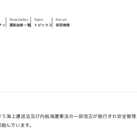
Ships Gallery
Topics
Recruit
ティ
運航船舶一覧
トピックス
採用情報
に伴う海上運送法及び内航海運業法の一部改正が施行され安全管
取組んでいます。